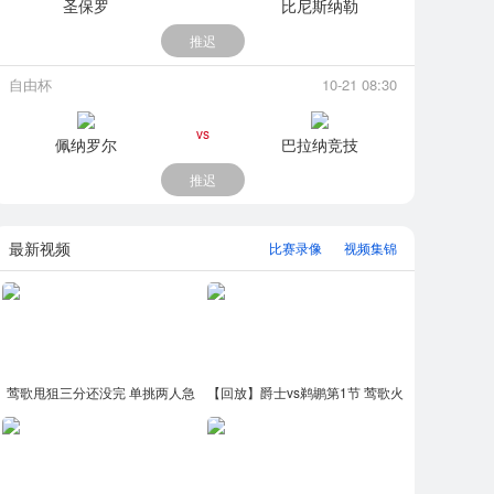
圣保罗
比尼斯纳勒
推迟
自由杯
10-21 08:30
vs
佩纳罗尔
巴拉纳竞技
推迟
最新视频
比赛录像
视频集锦
莺歌甩狙三分还没完 单挑两人急
【回放】爵士vs鹈鹕第1节 莺歌火
停跳投再进两分
力全开连砍7分