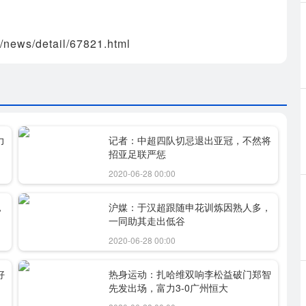
/news/detail/67821.html
力
记者：中超四队切忌退出亚冠，不然将
招亚足联严惩
2020-06-28 00:00
，
沪媒：于汉超跟随申花训炼因熟人多，
一同助其走出低谷
2020-06-28 00:00
好
热身运动：扎哈维双响李松益破门郑智
先发出场，富力3-0广州恒大