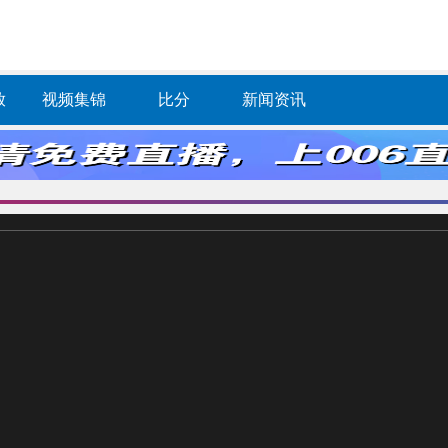
放
视频集锦
比分
新闻资讯