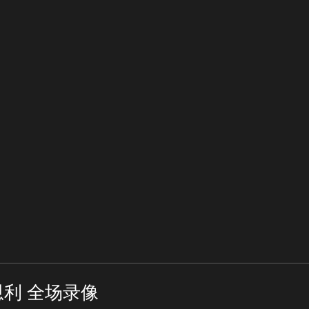
伯恩利 全场录像