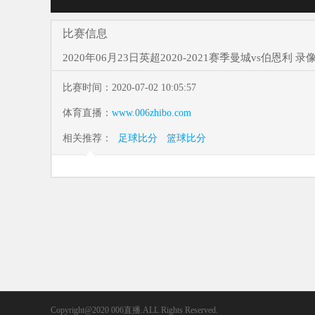
比赛信息
2020年06月23日英超2020-2021赛季曼城vs伯恩利 录
比赛时间：2020-07-02 10:05:57
体育直播：
www.006zhibo.com
相关推荐：
足球比分
篮球比分
Copyright@2020 006直播.ALL Rights Reserved.